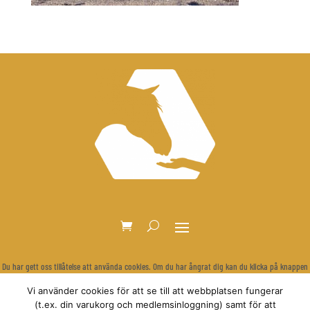
Du har gett oss tillåtelse att använda cookies. Om du har ångrat dig kan du klicka på knappen
nedan för att rensa dina inställningar och visa cookie-bannern igen.
Vi använder cookies för att se till att webbplatsen fungerar
Återkalla samtycke
(t.ex. din varukorg och medlemsinloggning) samt för att