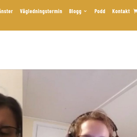
änster
Vägledningstermin
Blogg
Podd
Kontakt