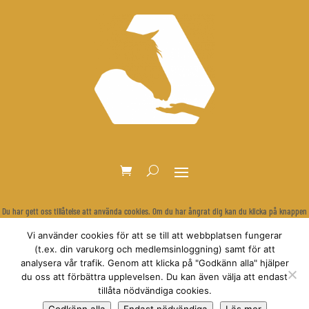
Du har gett oss tillåtelse att använda cookies. Om du har ångrat dig kan du klicka på knappen
nedan för att rensa dina inställningar och visa cookie-bannern igen.
Vi använder cookies för att se till att webbplatsen fungerar
Återkalla samtycke
(t.ex. din varukorg och medlemsinloggning) samt för att
analysera vår trafik. Genom att klicka på "Godkänn alla" hjälper
du oss att förbättra upplevelsen. Du kan även välja att endast
tillåta nödvändiga cookies.
© Relationsbaserad Hästträning