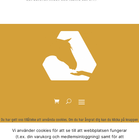
Du har gett oss tillåtelse att använda cookies. Om du har ångrat dig kan du klicka på knappen
nedan för att rensa dina inställningar och visa cookie-bannern igen.
Vi använder cookies för att se till att webbplatsen fungerar
Återkalla samtycke
(t.ex. din varukorg och medlemsinloggning) samt för att