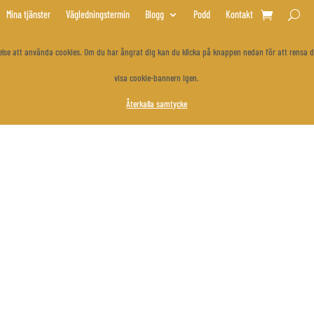
Mina tjänster
Vägledningstermin
Blogg
Podd
Kontakt
åtelse att använda cookies. Om du har ångrat dig kan du klicka på knappen nedan för att rensa d
visa cookie-bannern igen.
Återkalla samtycke