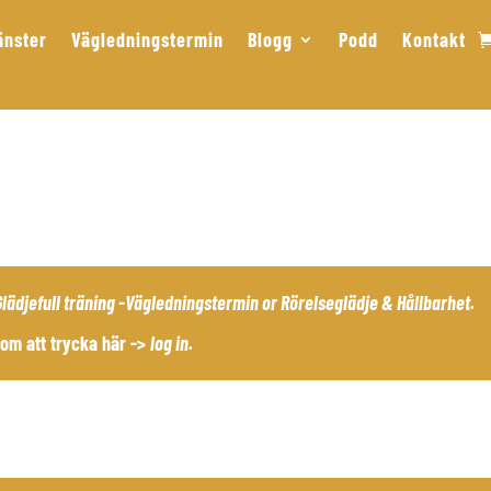
änster
Vägledningstermin
Blogg
Podd
Kontakt
Glädjefull träning -Vägledningstermin
or
Rörelseglädje & Hållbarhet
.
om att trycka här ->
log in
.