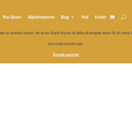
Mina tjänster
Vägledningstermin
Blogg
Podd
Kontakt
åtelse att använda cookies. Om du har ångrat dig kan du klicka på knappen nedan för att rensa d
visa cookie-bannern igen.
Återkalla samtycke