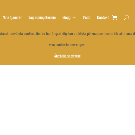
Mina tjänster
Vägledningstermin
Blogg
Podd
Kontakt
åtelse att använda cookies. Om du har ångrat dig kan du klicka på knappen nedan för att rensa d
visa cookie-bannern igen.
Återkalla samtycke