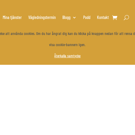
Mina tjänster
Vägledningstermin
Blogg
Podd
Kontakt
åtelse att använda cookies. Om du har ångrat dig kan du klicka på knappen nedan för att rensa d
visa cookie-bannern igen.
Återkalla samtycke