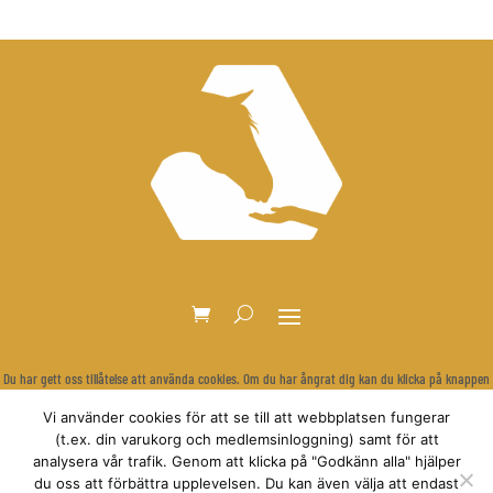
Du har gett oss tillåtelse att använda cookies. Om du har ångrat dig kan du klicka på knappen
nedan för att rensa dina inställningar och visa cookie-bannern igen.
Vi använder cookies för att se till att webbplatsen fungerar
Återkalla samtycke
(t.ex. din varukorg och medlemsinloggning) samt för att
analysera vår trafik. Genom att klicka på "Godkänn alla" hjälper
du oss att förbättra upplevelsen. Du kan även välja att endast