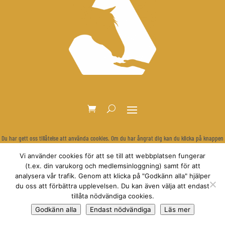
Du har gett oss tillåtelse att använda cookies. Om du har ångrat dig kan du klicka på knappen
nedan för att rensa dina inställningar och visa cookie-bannern igen.
Vi använder cookies för att se till att webbplatsen fungerar
Återkalla samtycke
(t.ex. din varukorg och medlemsinloggning) samt för att
analysera vår trafik. Genom att klicka på "Godkänn alla" hjälper
du oss att förbättra upplevelsen. Du kan även välja att endast
tillåta nödvändiga cookies.
© Relationsbaserad Hästträning
Godkänn alla
Endast nödvändiga
Läs mer
Anne Dirksen