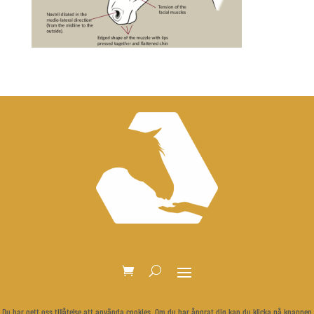
Du har gett oss tillåtelse att använda cookies. Om du har ångrat dig kan du klicka på knappen