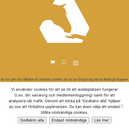
Du har gett oss tillåtelse att använda cookies. Om du har ångrat dig kan du klicka på knappen
nedan för att rensa dina inställningar och visa cookie-bannern igen.
Vi använder cookies för att se till att webbplatsen fungerar
Återkalla samtycke
(t.ex. din varukorg och medlemsinloggning) samt för att
analysera vår trafik. Genom att klicka på "Godkänn alla" hjälper
du oss att förbättra upplevelsen. Du kan även välja att endast
tillåta nödvändiga cookies.
© Relationsbaserad Hästträning
Godkänn alla
Endast nödvändiga
Läs mer
Anne Dirksen