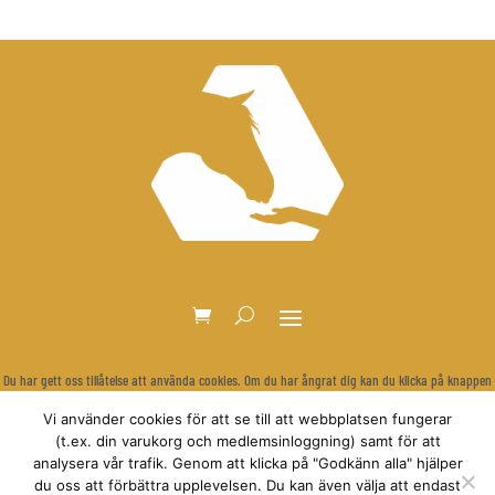
Du har gett oss tillåtelse att använda cookies. Om du har ångrat dig kan du klicka på knappen
nedan för att rensa dina inställningar och visa cookie-bannern igen.
Vi använder cookies för att se till att webbplatsen fungerar
Återkalla samtycke
(t.ex. din varukorg och medlemsinloggning) samt för att
analysera vår trafik. Genom att klicka på "Godkänn alla" hjälper
du oss att förbättra upplevelsen. Du kan även välja att endast