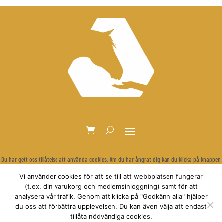
Du har gett oss tillåtelse att använda cookies. Om du har ångrat dig kan du klicka på knappen
nedan för att rensa dina inställningar och visa cookie-bannern igen.
Vi använder cookies för att se till att webbplatsen fungerar
Återkalla samtycke
(t.ex. din varukorg och medlemsinloggning) samt för att
analysera vår trafik. Genom att klicka på "Godkänn alla" hjälper
du oss att förbättra upplevelsen. Du kan även välja att endast
tillåta nödvändiga cookies.
© Relationsbaserad Hästträning