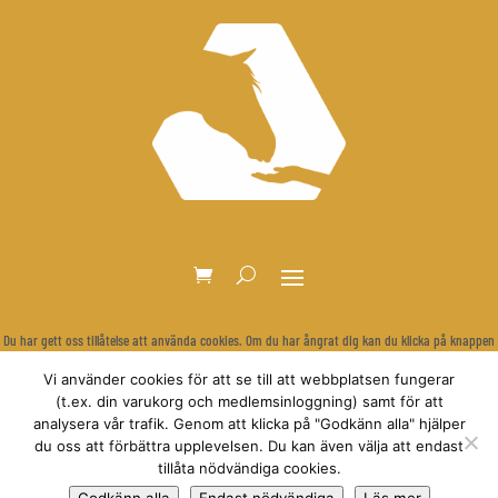
Du har gett oss tillåtelse att använda cookies. Om du har ångrat dig kan du klicka på knappen
nedan för att rensa dina inställningar och visa cookie-bannern igen.
Vi använder cookies för att se till att webbplatsen fungerar
Återkalla samtycke
(t.ex. din varukorg och medlemsinloggning) samt för att
analysera vår trafik. Genom att klicka på "Godkänn alla" hjälper
du oss att förbättra upplevelsen. Du kan även välja att endast
tillåta nödvändiga cookies.
© Relationsbaserad Hästträning