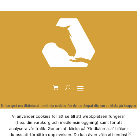
Du har gett oss tillåtelse att använda cookies. Om du har ångrat dig kan du klicka på knappen
nedan för att rensa dina inställningar och visa cookie-bannern igen.
Vi använder cookies för att se till att webbplatsen fungerar
Återkalla samtycke
(t.ex. din varukorg och medlemsinloggning) samt för att
analysera vår trafik. Genom att klicka på "Godkänn alla" hjälper
du oss att förbättra upplevelsen. Du kan även välja att endast