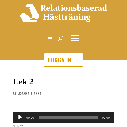
LOGGA IN
Lek 2
AV
JOANNA & ANNE
Ljudspelare
00:00
00:00
“Lek 2”.