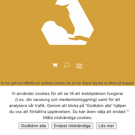
Du har gett oss tillåtelse att använda cookies. Om du har ångrat dig kan du klicka på knappen
nedan för att rensa dina inställningar och visa cookie-bannern igen.
Vi använder cookies för att se till att webbplatsen fungerar
Återkalla samtycke
(t.ex. din varukorg och medlemsinloggning) samt för att
analysera vår trafik. Genom att klicka på "Godkänn alla" hjälper
du oss att förbättra upplevelsen. Du kan även välja att endast
tillåta nödvändiga cookies.
© Relationsbaserad Hästträning
Godkänn alla
Endast nödvändiga
Läs mer
Anne Dirksen