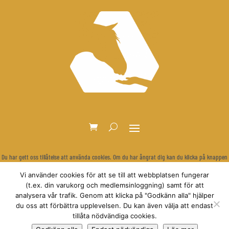
Du har gett oss tillåtelse att använda cookies. Om du har ångrat dig kan du klicka på knappen
nedan för att rensa dina inställningar och visa cookie-bannern igen.
Vi använder cookies för att se till att webbplatsen fungerar
Återkalla samtycke
(t.ex. din varukorg och medlemsinloggning) samt för att
analysera vår trafik. Genom att klicka på "Godkänn alla" hjälper
du oss att förbättra upplevelsen. Du kan även välja att endast
tillåta nödvändiga cookies.
© Relationsbaserad Hästträning