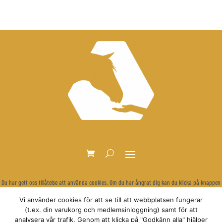
Du har gett oss tillåtelse att använda cookies. Om du har ångrat dig kan du klicka på knappen
nedan för att rensa dina inställningar och visa cookie-bannern igen.
Vi använder cookies för att se till att webbplatsen fungerar
Återkalla samtycke
(t.ex. din varukorg och medlemsinloggning) samt för att
analysera vår trafik. Genom att klicka på "Godkänn alla" hjälper