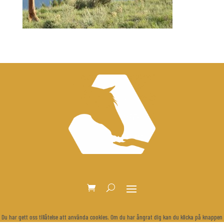
Du har gett oss tillåtelse att använda cookies. Om du har ångrat dig kan du klicka på knappen