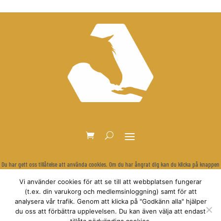
Du har gett oss tillåtelse att använda cookies. Om du har ångrat dig kan du klicka på knappen
nedan för att rensa dina inställningar och visa cookie-bannern igen.
Vi använder cookies för att se till att webbplatsen fungerar
Återkalla samtycke
(t.ex. din varukorg och medlemsinloggning) samt för att
analysera vår trafik. Genom att klicka på "Godkänn alla" hjälper
du oss att förbättra upplevelsen. Du kan även välja att endast