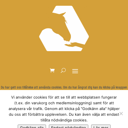
Du har gett oss tillåtelse att använda cookies. Om du har ångrat dig kan du klicka på knappen
nedan för att rensa dina inställningar och visa cookie-bannern igen.
Vi använder cookies för att se till att webbplatsen fungerar
Återkalla samtycke
(t.ex. din varukorg och medlemsinloggning) samt för att
analysera vår trafik. Genom att klicka på "Godkänn alla" hjälper
du oss att förbättra upplevelsen. Du kan även välja att endast
tillåta nödvändiga cookies.
© Relationsbaserad Hästträning
Godkänn alla
Endast nödvändiga
Läs mer