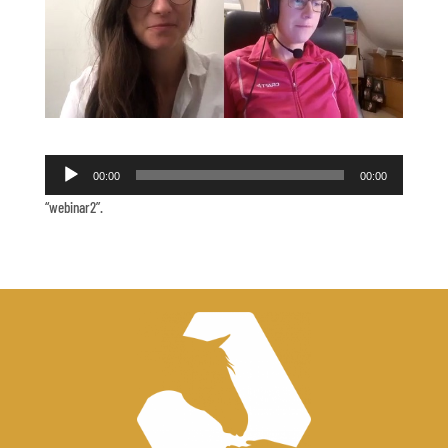
Ljudspelare
00:00
00:00
“webinar2”.