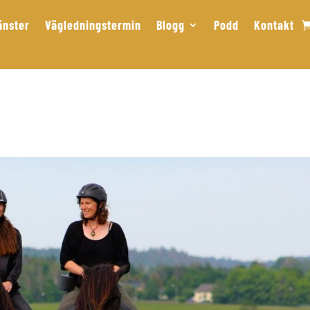
änster
Vägledningstermin
Blogg
Podd
Kontakt