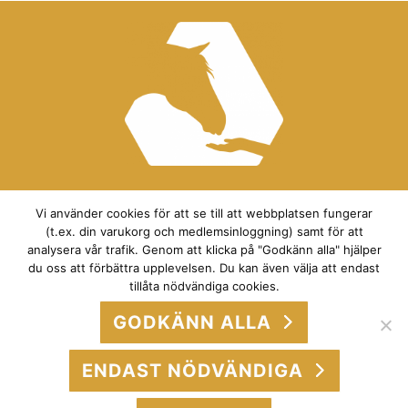
Vi använder cookies för att se till att webbplatsen fungerar
(t.ex. din varukorg och medlemsinloggning) samt för att
analysera vår trafik. Genom att klicka på "Godkänn alla" hjälper
du oss att förbättra upplevelsen. Du kan även välja att endast
Du har gett oss tillåtelse att använda cookies. Om du har ångrat dig kan du klicka på knappen
tillåta nödvändiga cookies.
nedan för att rensa dina inställningar och visa cookie-bannern igen.
GODKÄNN ALLA
ÅTERKALLA SAMTYCKE
ENDAST NÖDVÄNDIGA