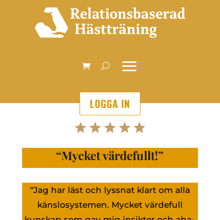
LOGGA IN
“Mycket värdefullt!”
“Jag har läst och lyssnat klart om alla
känslosystemen. Mycket värdefull
kunskap som gav mig insikter och aha-