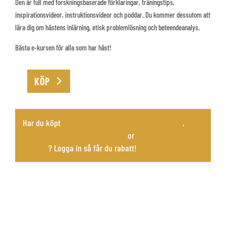
Den är full med forskningsbaserade förklaringar, träningstips,
inspirationsvideor, instruktionsvideor och poddar. Du kommer dessutom att
lära dig om hästens inlärning, etisk problemlösning och beteendeanalys.
Bästa e-kursen för alla som har häst!
KÖP
Hästens
känslor
&
Har du köpt
Glädjefull träning -Vägledningstermin
,
signaler
Relationsbaserad Klickerträning
or
Hästens känslor &
mängd
signaler
? Logga in så får du rabatt!