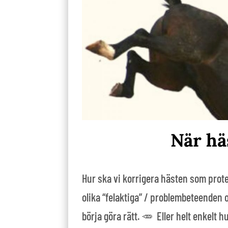
När häs
Hur ska vi korrigera hästen som protes
olika “felaktiga” / problembeteenden o
börja göra rätt. 🥕 Eller helt enkelt h