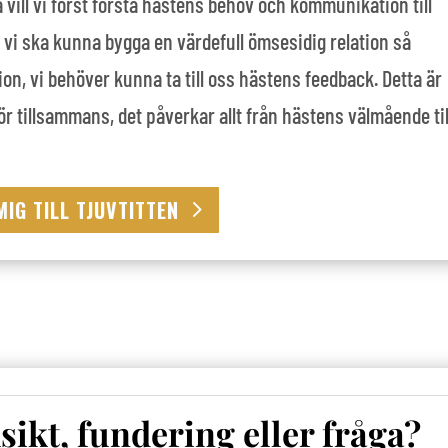
vill vi först förstå hästens behov och kommunikation till
t vi ska kunna bygga en värdefull ömsesidig relation så
n, vi behöver kunna ta till oss hästens feedback. Detta är
 gör tillsammans, det påverkar allt från hästens välmående til
MIG TILL TJUVTITTEN
sikt, fundering eller fråga?