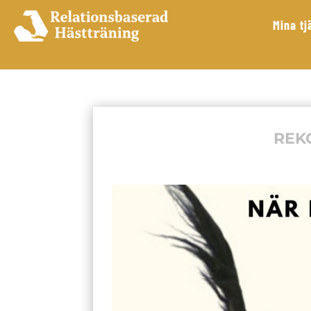
Mina tj
REK